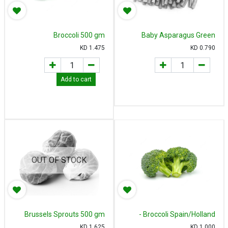
Broccoli 500 gm
Baby Asparagus Green
Thailand 125 gm - بيبي
KD
1.475
KD
0.790
اسبراجوس تايلاند
Add to cart
OUT OF STOCK
Brussels Sprouts 500 gm
Broccoli Spain/Holland -
بروكلي اسباني/هولندا
KD
1.625
KD
1.000