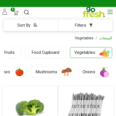
0
Sort By
Filters
المنتجات
Vegetables
Fruits
Food Cupboard
Vegetables
0.27 KD
atoes
Mushrooms
Onions
OUT OF STOCK