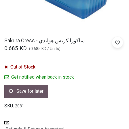
Sakura Cress - ساكورا كريس هولندي
0.685
KD
(
0.685
KD
/
Units
)
Out of Stock
Get notified when back in stock
Save for later
SKU:
2081