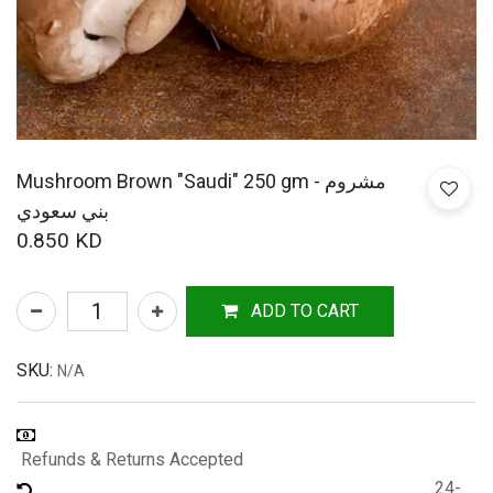
Mushroom Brown "Saudi" 250 gm - مشروم
بني سعودي
0.850
KD
ADD TO CART
SKU:
N/A
Refunds & Returns Accepted
24-