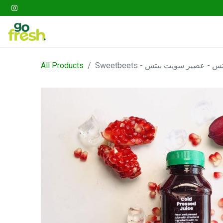
Gathering
Go Fresh Box
Fruits
Veget
All Products
Sweetbeets - صير سويت بيتس