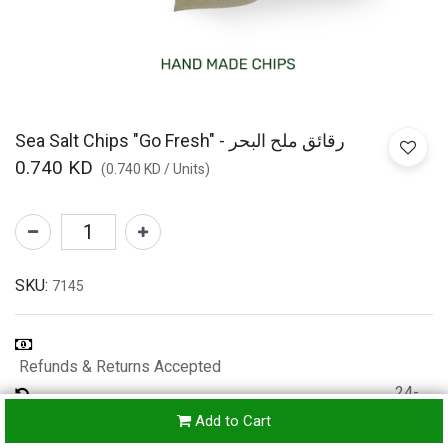
Sea Salt Chips "Go Fresh" - رقائق ملح البحر
0.740
KD
(
0.740
KD
/
Units
)
SKU:
7145
Refunds & Returns Accepted
24-
hours
Add to Cart