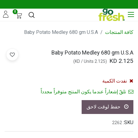
0
كافة المنتجات
Baby Potato Medley 680 gm U.S.A
Baby Potato Medley 680 gm U.S.A
KD
2.125
)
/
Units
KD
2.125
(
نفدت الكمية
تلقّ إشعاراً عندما يكون المنتج متوفراً مجدداً
حفظ لوقت لاحق
SKU:
2262