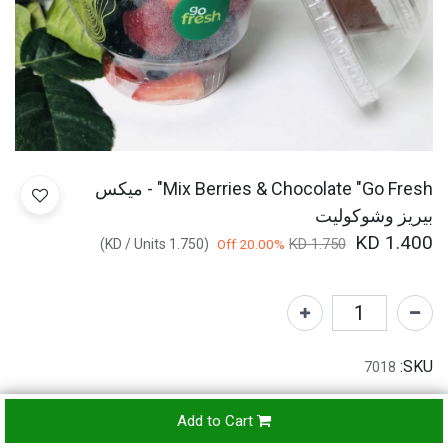
Mix Berries & Chocolate "Go Fresh" - ميكس
بيريز وشوكوليت
KD
1.400
KD
1.750
)
/
Units
KD
1.750
(
20.00
% Off
SKU:
7018
Add to Cart
Refunds & Returns Accepted